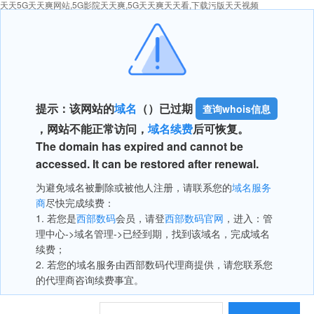
天天5G天天爽网站,5G影院天天爽,5G天天爽天天看,下载污版天天视频
提示：该网站的
域名
（
）已过期
查询whois信息
，网站不能正常访问，
域名续费
后可恢复。
The domain has expired and cannot be
accessed. It can be restored after renewal.
为避免域名被删除或被他人注册，请联系您的
域名服务
商
尽快完成续费：
1. 若您是
西部数码
会员，请登
西部数码官网
，进入：管
理中心->域名管理->已经到期，找到该域名，完成域名
续费；
2. 若您的域名服务由西部数码代理商提供，请您联系您
的代理商咨询续费事宜。