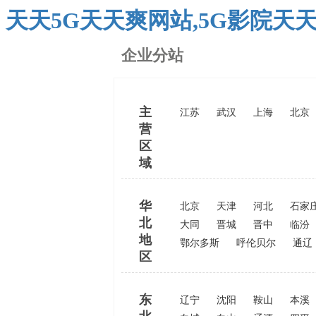
天天5G天天爽网站,5G影院天
企业分站
主
江苏
武汉
上海
北京
营
区
域
华
北京
天津
河北
石家
北
大同
晋城
晋中
临汾
地
鄂尔多斯
呼伦贝尔
通辽
区
东
辽宁
沈阳
鞍山
本溪