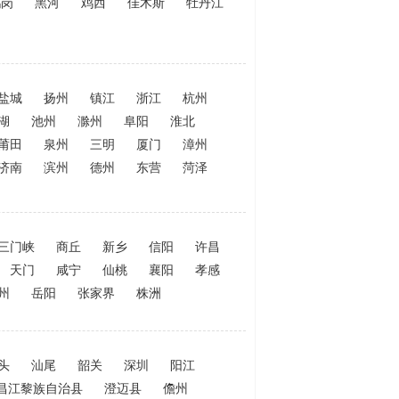
鹤岗
黑河
鸡西
佳木斯
牡丹江
盐城
扬州
镇江
浙江
杭州
湖
池州
滁州
阜阳
淮北
莆田
泉州
三明
厦门
漳州
济南
滨州
德州
东营
菏泽
三门峡
商丘
新乡
信阳
许昌
天门
咸宁
仙桃
襄阳
孝感
州
岳阳
张家界
株洲
头
汕尾
韶关
深圳
阳江
昌江黎族自治县
澄迈县
儋州