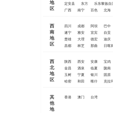
地
定安县
东方
乐东黎族自
区
广西
南宁
百色
北海
西
四川
成都
阿坝
巴中
南
遂宁
雅安
宜宾
自贡
地
楚雄
大理
德宏
迪庆
区
昌都
林芝
那曲
日喀
西
陕西
西安
安康
宝鸡
北
金昌
酒泉
临夏
陇南
地
玉树
宁夏
银川
固原
区
哈密
和田
喀什
克拉
其
香港
澳门
台湾
他
地