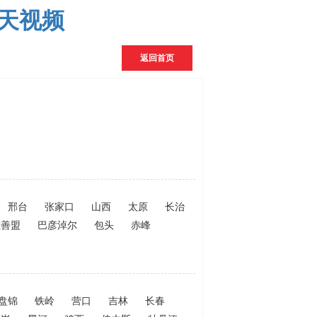
天天视频
返回首页
邢台
张家口
山西
太原
长治
拉善盟
巴彦淖尔
包头
赤峰
盘锦
铁岭
营口
吉林
长春