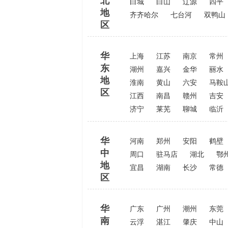
北
白城
白山
辽源
四平
地
齐齐哈尔
七台河
双鸭山
区
华
上海
江苏
南京
常州
东
湖州
嘉兴
金华
丽水
地
淮南
黄山
六安
马鞍
区
江西
南昌
赣州
吉安
济宁
莱芜
聊城
临沂
华
河南
郑州
安阳
鹤壁
中
周口
驻马店
湖北
鄂
地
宜昌
湖南
长沙
常德
区
华
广东
广州
潮州
东莞
南
云浮
湛江
肇庆
中山