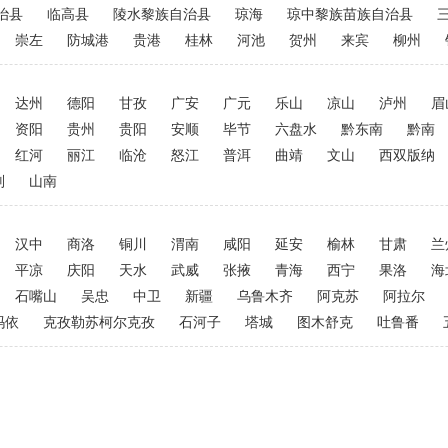
治县
临高县
陵水黎族自治县
琼海
琼中黎族苗族自治县
崇左
防城港
贵港
桂林
河池
贺州
来宾
柳州
达州
德阳
甘孜
广安
广元
乐山
凉山
泸州
眉
资阳
贵州
贵阳
安顺
毕节
六盘水
黔东南
黔南
红河
丽江
临沧
怒江
普洱
曲靖
文山
西双版纳
则
山南
汉中
商洛
铜川
渭南
咸阳
延安
榆林
甘肃
兰
平凉
庆阳
天水
武威
张掖
青海
西宁
果洛
海
石嘴山
吴忠
中卫
新疆
乌鲁木齐
阿克苏
阿拉尔
玛依
克孜勒苏柯尔克孜
石河子
塔城
图木舒克
吐鲁番