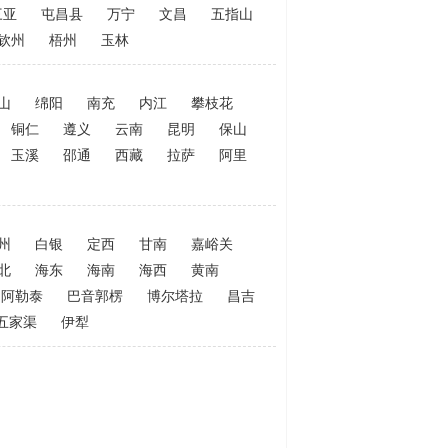
三亚
屯昌县
万宁
文昌
五指山
钦州
梧州
玉林
山
绵阳
南充
内江
攀枝花
铜仁
遵义
云南
昆明
保山
玉溪
邵通
西藏
拉萨
阿里
州
白银
定西
甘南
嘉峪关
北
海东
海南
海西
黄南
阿勒泰
巴音郭楞
博尔塔拉
昌吉
五家渠
伊犁