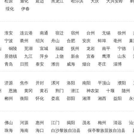
松原
通化
延边
黑龙江
哈尔滨
大庆
大兴安岭
绥化
伊春
淮安
连云港
南通
宿迁
宿州
台州
无锡
徐州
宁波
衢州
绍兴
舟山
合肥
安庆
蚌埠
亳州
巢
山
铜陵
芜湖
宣城
福建
抚州
龙岩
南平
宁德
景德镇
九江
萍乡
上饶
新余
宜春
鹰潭
山东
青岛
日照
泰安
潍坊
威海
烟台
枣庄
淄博
济源
焦作
开封
漯河
洛阳
南阳
平顶山
濮阳
州
恩施
黄冈
黄石
荆门
潜江
神农架
十堰
随州
郴州
衡阳
怀化
娄底
邵阳
湘潭
湘西
益阳
永
佛山
河源
惠州
江门
揭阳
茂名
梅州
清远
汕
珠海
海南
海口
白沙黎族自治县
保亭黎族苗族自治县