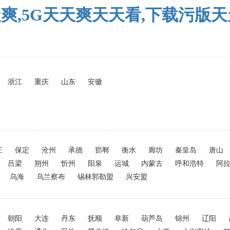
天爽,5G天天爽天天看,下载污版
浙江
重庆
山东
安徽
庄
保定
沧州
承德
邯郸
衡水
廊坊
秦皇岛
唐山
吕梁
朔州
忻州
阳泉
运城
内蒙古
呼和浩特
阿
乌海
乌兰察布
锡林郭勒盟
兴安盟
朝阳
大连
丹东
抚顺
阜新
葫芦岛
锦州
辽阳