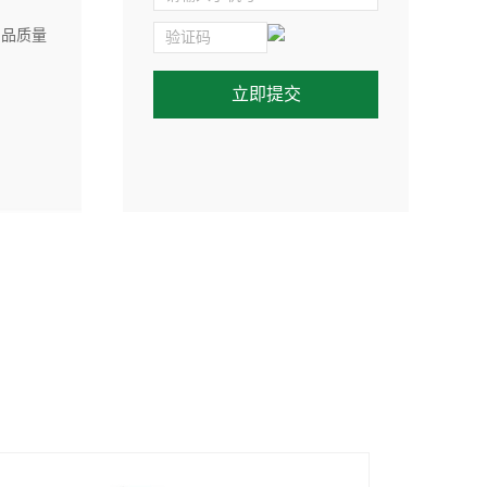
> 产品广泛应用应用于冲压、家电工业、钣金制
模具加工、船舶制造、交通设施、管道保温
广告标牌等