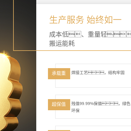
生产服务 始终如一
成本低、重量轻
搬运能耗
焊接工艺，结构牢固
承载重
残值99.99%保值，绿色
超保值
环保