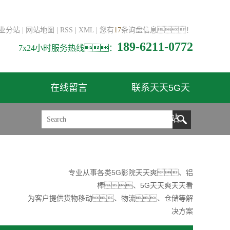
业分站
|
网站地图
|
RSS
|
XML
|
您有
17
条询盘信息！
189-6211-0772
7x24小时服务热线：
在线留言
联系天天5G天
天爽网站
专业从事各类5G影院天天爽、铝
棒、5G天天爽天天看
为客户提供货物移动、物流、仓储等解
决方案