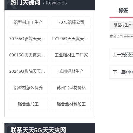
K
热门关键词
Keywords
标签
铝型材加工生产
7075铝棒公司
铝型材生产
本文网址
70755G影院天天爽价格
LY125G天天爽天天看公司
上一篇
60615G天天爽天天看批发
工业铝材生产厂家
20245G影院天天爽批发
苏州铝材生产
下一篇
铝型材怎么保养
苏州铝型材价格
铝合金加工
铝合金材料加工
C
联系天天5G天天爽网