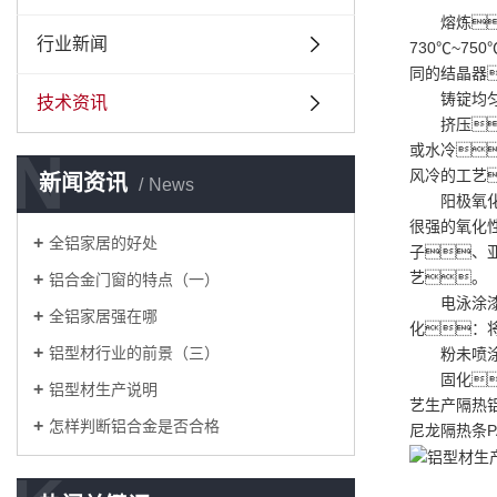
熔炼
行业新闻
730℃~7
同的结晶器
铸锭均
技术资讯
挤压
N
或水冷
风冷的工艺
新闻资讯
News
阳极氧
很强的氧化
全铝家居的好处
子、亚
艺。
铝合金门窗的特点（一）
电泳涂
全铝家居强在哪
化：将
铝型材行业的前景（三）
粉未喷
固化
铝型材生产说明
艺生产隔热铝
怎样判断铝合金是否合格
尼龙隔热条