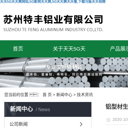
天天5G天天爽网站,5G影院天天爽,5G天天爽天天看,下载污版天天视频
首页
关于天天5G天
产品展
天爽网站
您当前的位置 ：
首 页
>
新闻中心
>
技术资讯
N
铝型材
新闻中心
News
2020-10
公司新闻