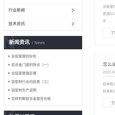
涂装是
行业新闻
造成5
中...
技术资讯
了
N
新闻资讯
News
全铝家居的好处
怎么
铝合金门窗的特点（一）
2022-0
全铝家居强在哪
铝型材行业的前景（三）
铝单板
铝型材生产说明
铝单板
怎样判断铝合金是否合格
了