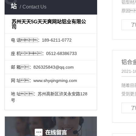
铝型材
站
Contact Us
原因
苏州天天5G天天爽网站铝业有限公
了
司
电 话：189-6211-0772
座 机：0512-68386733
铝合
邮 箱：826325843@qq.com
2021-1
网 址：www.shyqingming.com
随着目
受到更
地 址：苏州高新区浒关永安路128
号
了