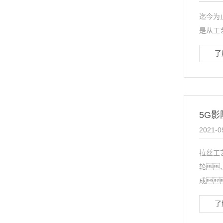
迄今为
是从工
了
5G
2021-0
拉丝工
轮
成
了