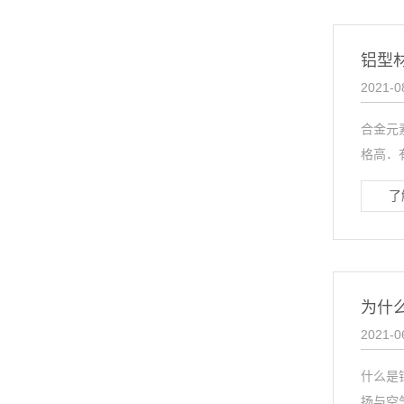
铝型
2021-0
合金元
格高．
了
为什
2021-0
什么是
扬与空