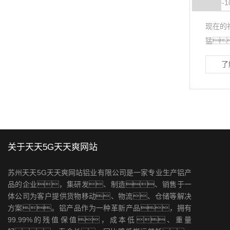
2020-1
现在的
猛
了
关于天天5G天天爽网站
苏州天天5G天天爽网站铝业有限公司是一家专业生产铝产
品的企业，集研发、制造、销售于一
体公司为客户提供货物移动、物流、仓储等解决
方案。铝产品作为一种革新产品，拥有
99.99%的残值保值，成本低、重量