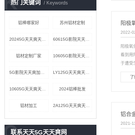
K
热门关键词
Keywords
铝棒哪家好
苏州铝材定制
阳极
2022-0
20245G天天爽天天看批发
60615G影院天天爽公司
阳极氧
看到用
铝材定制厂家
10605G影院天天爽价格
于遭受生
5G影院天天爽加工厂家
LY125G天天爽天天看价格
了
10605G天天爽天天看公司
2024铝棒批发
铝材加工
2A125G天天爽天天看批发
铝合
C
2021-1
联系天天5G天天爽网