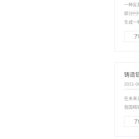
一种反
部分
生成一种
了
铸造
2021-0
在未来
我国精
了