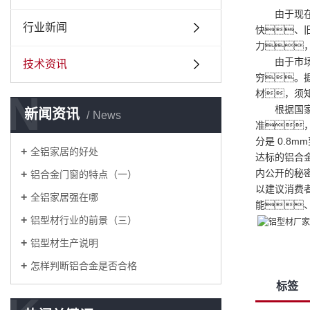
由于现
行业新闻
快、
力
由于市
技术资讯
穷。
N
材，须
根据国
新闻资讯
News
准
分是 0.8
全铝家居的好处
达标的铝合
内公开的秘
铝合金门窗的特点（一）
以建议消费
全铝家居强在哪
能
铝型材行业的前景（三）
铝型材生产说明
怎样判断铝合金是否合格
标签