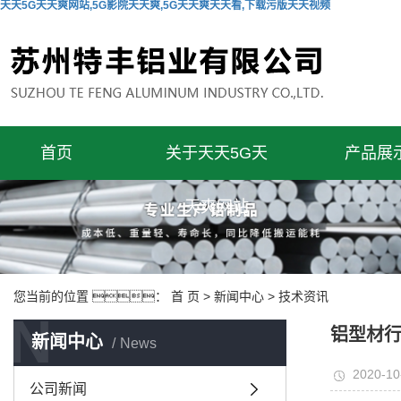
天天5G天天爽网站,5G影院天天爽,5G天天爽天天看,下载污版天天视频
首页
关于天天5G天
产品展
天爽网站
您当前的位置 ：
首 页
>
新闻中心
>
技术资讯
N
铝型材
新闻中心
News
2020-10
公司新闻