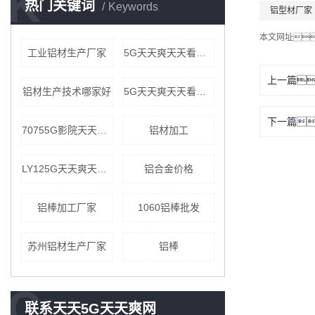
K
热门关键词
Keywords
铝型材厂家
本文网址
工业铝材生产厂家
5G天天爽天天看定制厂家
上一篇
铝材生产技术哪家好
5G天天爽天天看厂家
下一篇
70755G影院天天爽公司
铝材加工
LY125G天天爽天天看批发
铝合金价格
铝棒加工厂家
1060铝棒批发
苏州铝材生产厂家
铝棒
C
联系天天5G天天爽网