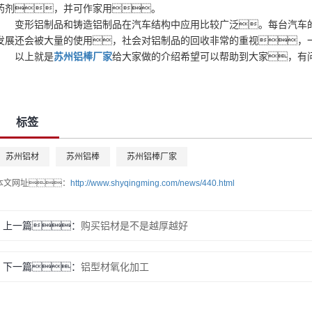
药剂，并可作家用。
变形铝制品和铸造铝制品在汽车结构中应用比较广泛。每台汽车的典
发展还会被大量的使用，社会对铝制品的回收非常的重视，
以上就是
苏州铝棒厂家
给大家做的介绍希望可以帮助到大家，有
标签
苏州铝材
苏州铝棒
苏州铝棒厂家
本文网址：
http://www.shyqingming.com/news/440.html
上一篇：
购买铝材是不是越厚越好
下一篇：
铝型材氧化加工