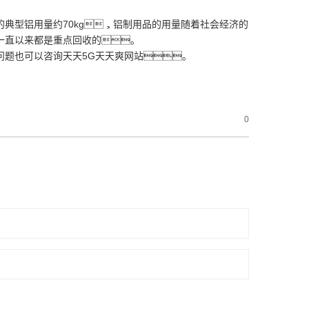
型铝用量约70kg，铝制用品的用量随着社会经济的
一直以来都是重点回收的。
问题也可以咨询天天5G天天爽网站。
0