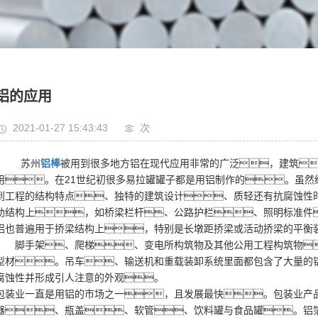
铝的应用
2021-01-27 15:43:43
次
苏州
铝棒
被用到很多地方铝在现代应用非常的广泛，建筑
用。在21世纪初很多易拉罐罐子都是用铝制作的。虽
到工程的结构特点、独特的建筑设计、质轻还有抗腐蚀性
助结构上，如桥梁栏杆、公路护栏、照明标准件
铝也普遍用于挢梁结构上，特别是长墩距挢梁或活动挢梁的平衡
脚手架、爬梯、变电所构筑物及其他公用工程构筑物
型材。吊车、输送机和重载装卸系统里面都包含了大量的
腐蚀性并形成引人注意的外观。
包装业一直是用铝的市场之一，且发展最快。包装业产
器、瓶盖、软管、饮料罐与食品罐。铝