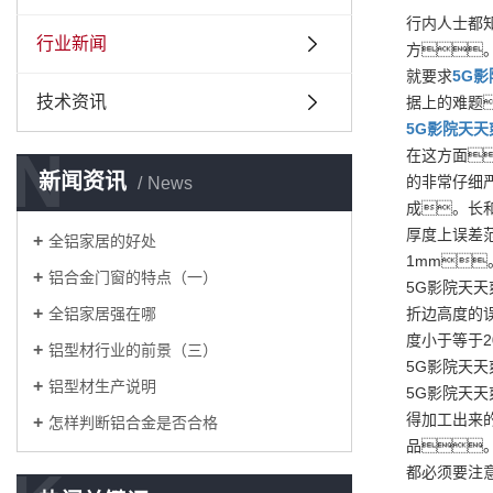
行内人士都
行业新闻
方
就要求
5G
技术资讯
据上的难题
5G影院天天
N
在这方面
新闻资讯
的非常仔细
News
成。长
厚度上误差范
全铝家居的好处
1mm
铝合金门窗的特点（一）
5G影院天天
全铝家居强在哪
折边高度的误
度小于等于2
铝型材行业的前景（三）
5G影院天天
铝型材生产说明
5G影院天
得加工出来
怎样判断铝合金是否合格
品
都必须要注