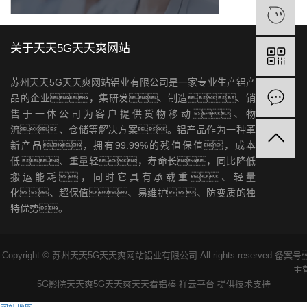
关于天天5G天天爽网站
苏州天天5G天天爽网站铝业有限公司是一家专业生产铝产
品的企业，集研发、制造、销
售于一体公司为客户提供货物移动、物
流、仓储等解决方案。铝产品作为一种革
新产品，拥有99.99%的残值保值，成本
低、重量轻，寿命长，同比降低
搬运能耗，同时它具有承载重、轻量
化、超保值、易维护、防变质的独
特优势。
Copyright © 苏州天天5G天天爽网站铝业有限公司 All rights reserved 备
主
5G影院天天爽
5G天天爽天天看
铝棒
祥云平台
提供技术支持