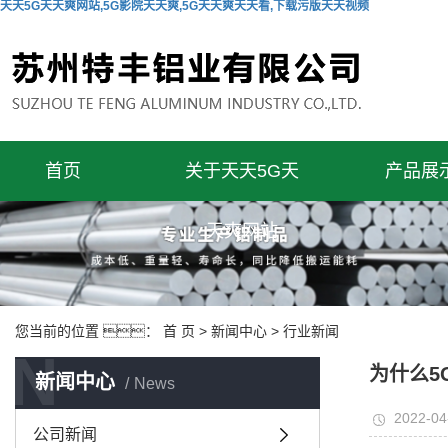
天天5G天天爽网站,5G影院天天爽,5G天天爽天天看,下载污版天天视频
首页
关于天天5G天
产品展
天爽网站
您当前的位置 ：
首 页
>
新闻中心
>
行业新闻
N
为什么5
新闻中心
News
2022-04
公司新闻