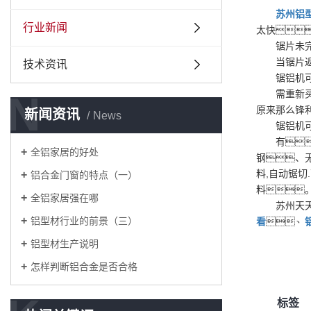
苏州铝
行业新闻
太快
锯片未
当锯片
技术资讯
锯铝机
N
需重新
原来那么锋
新闻资讯
News
锯铝机
有
全铝家居的好处
钢、
料,自动锯切.
铝合金门窗的特点（一）
料
全铝家居强在哪
苏州天
铝型材行业的前景（三）
看
、
铝型材生产说明
怎样判断铝合金是否合格
标签