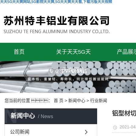
天天5G天天爽网站,5G影院天天爽,5G天天爽天天看,下载污版天天视频
首页
关于天天5G天
产品展
天爽网站
您当前的位置 ：
首 页
>
新闻中心
>
行业新闻
N
铝型材
新闻中心
News
2021-04
公司新闻