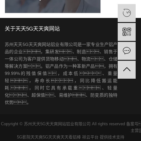
关于天天5G天天爽网站
苏州天天5G天天爽网站铝业有限公司是一家专业生产铝产
品的企业，集研发、制造、销售于
一体公司为客户提供货物移动、物流、仓储
等解决方案。铝产品作为一种革新产品，拥有
99.99%的残值保值，成本低、重量
轻，寿命长，同比降低搬运能
耗，同时它具有承载重、轻量
化、超保值、易维护、防变质的独特
优势。
Copyright © 苏州天天5G天天爽网站铝业有限公司 All rights reserved 备
主营
5G影院天天爽
5G天天爽天天看
铝棒
祥云平台
提供技术支持