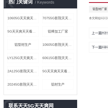
K
热门关键词
Keywords
铝型材厂家
10605G天天爽天天看价格
70755G影院天天爽批发
本文网址
5G天天爽天天看加工厂家
铝棒加工厂家
上一篇
铝型材生产
10605G影院天天爽公司
下一篇
LY125G天天爽天天看价格
60615G影院天天爽价格
2A125G影院天天爽公司
5G天天爽天天看厂家
20245G影院天天爽公司
铝材生产
C
联系天天5G天天爽网